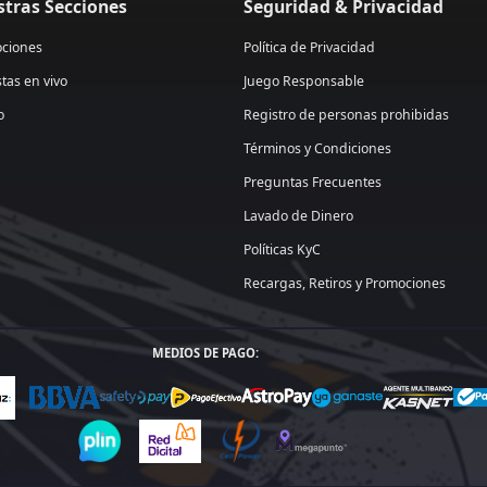
tras Secciones
Seguridad & Privacidad
ciones
Política de Privacidad
tas en vivo
Juego Responsable
o
Registro de personas prohibidas
Términos y Condiciones
Preguntas Frecuentes
Lavado de Dinero
Políticas KyC
Recargas, Retiros y Promociones
MEDIOS DE PAGO: