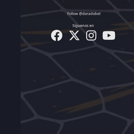
Follow @doradobet
Síguenos en