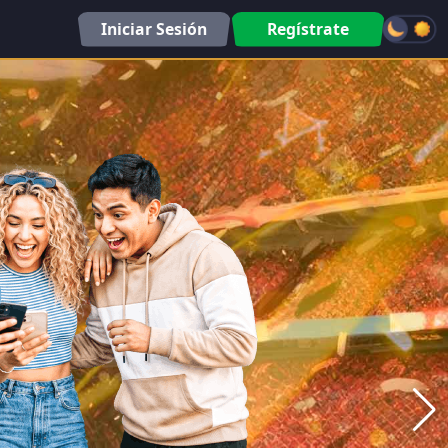
Iniciar Sesión
Regístrate