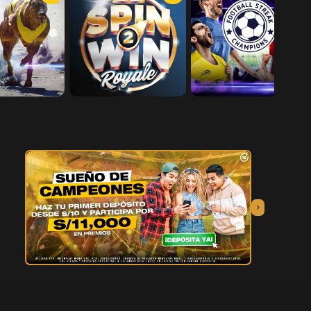
und Strea
Spin 2 Win Royal
Football Streak C
K
E
Hampions
 AHORA
JUGAR AHORA
JUGAR AHORA