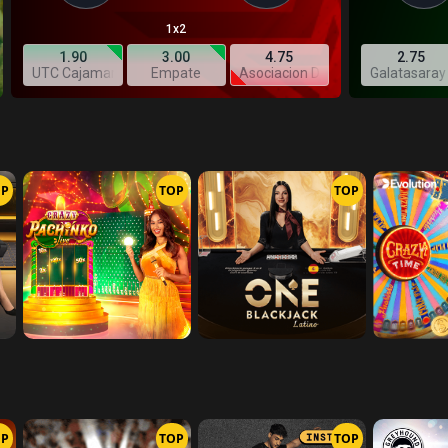
OP
TOP
TOP
One Blackjack La
Crazy Pachinko
Cra
Tino
JUGAR AHORA
JUGAR
JUGAR AHORA
OP
TOP
TOP