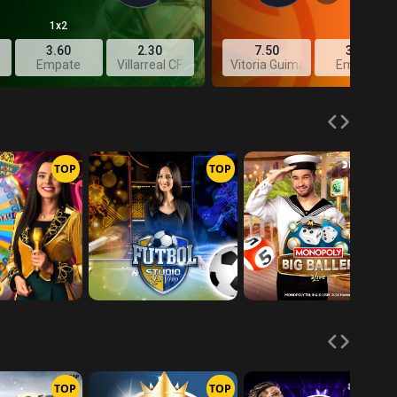
TOP
TOP
TOP
Fútbol Studio En
Monopoly Big Ba
zy Time
 Vivo
Ller
 AHORA
JUGAR AHORA
JUGAR AHORA
TOP
TOP
TOP