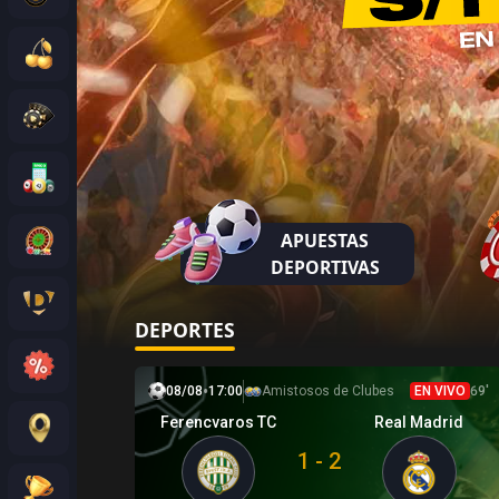
APUESTAS
DEPORTIVAS
DEPORTES