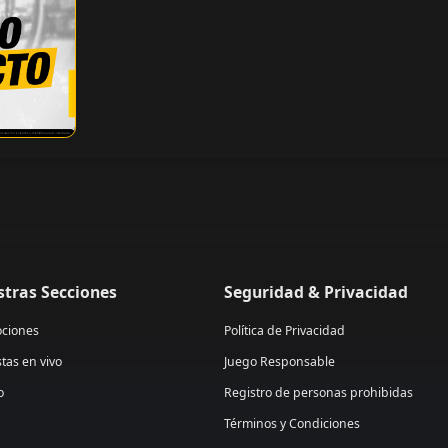
tras Secciones
Seguridad & Privacidad
ciones
Política de Privacidad
tas en vivo
Juego Responsable
o
Registro de personas prohibidas
Términos y Condiciones