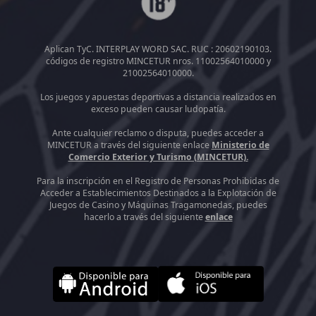
apuestas online de DoradoBet Perú
Para cumplir con las finalidades mencionadas, en DoradoBet
Perú solicitamos una serie de datos personales que
consideramos esenciales, tales como:
Aplican TyC. INTERPLAY WORD SAC. RUC : 20602190103.
códigos de registro MINCETUR nros. 11002564010000 y
Nombre completo y apellidos
21002564010000.
Documento de identidad (DNI o Carné de
Extranjería)
Los juegos y apuestas deportivas a distancia realizados en
exceso pueden causar ludopatía.
Número de celular
Correo electrónico
Ante cualquier reclamo o disputa, puedes acceder a
MINCETUR a través del siguiente enlace
Ministerio de
Dirección domiciliaria
Comercio Exterior y Turismo (MINCETUR).
Género
Para la inscripción en el Registro de Personas Prohibidas de
Fecha de nacimiento
Acceder a Establecimientos Destinados a la Explotación de
Juegos de Casino y Máquinas Tragamonedas, puedes
Lugar y país de residencia
hacerlo a través del siguiente
enlace
Al proporcionar esta información, certificas que los datos
son auténticos, completos y que eres mayor de edad,
requisito indispensable para participar en nuestras apuestas
y juegos.
Consecuencias de no proporcionar tus datos
personales
Es importante destacar que si decides no facilitarnos los