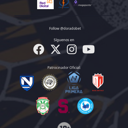
consulta, gestionar peticiones, preguntas frecuentes,
solicitudes de información o atender quejas y
reclamos que puedas tener, brindándote soporte
eficiente y personalizado.
Seguridad y prevención:
Evaluamos los riesgos
asociados a cada cliente y su historial de
Follow @doradobet
movimientos para detectar, prevenir e investigar
posibles fraudes o violaciones de seguridad,
Síguenos en
protegiendo así tanto a los usuarios como a la
plataforma.
Finalidades secundarias
Con tu consentimiento explícito, también podemos utilizar
tus datos para mantenerte informado sobre premios,
Patrocinador Oficial:
anuncios de ganadores, jackpots, ofertas comerciales,
nuevos juegos y otras acciones promocionales. Además,
realizamos acciones de publicidad y prospección comercial a
través de medios físicos, electrónicos o telefónicos, siempre
respetando tus preferencias y derechos.
Por ejemplo, empresas líderes en apuestas deportivas y
casino online suelen enviar notificaciones personalizadas
sobre promociones exclusivas y novedades a sus clientes,
adaptando la comunicación según el país y las preferencias
del usuario.
Datos personales solicitados en