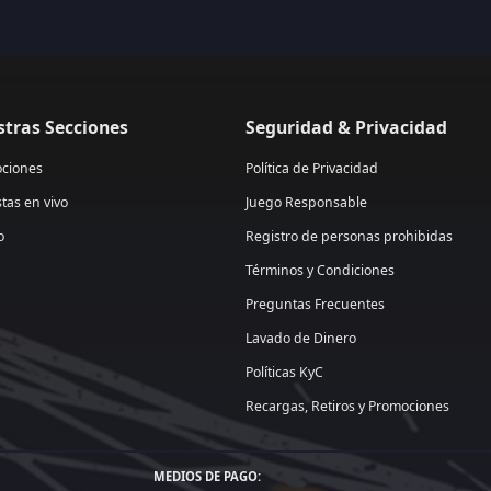
tras Secciones
Seguridad & Privacidad
ciones
Política de Privacidad
tas en vivo
Juego Responsable
o
Registro de personas prohibidas
Términos y Condiciones
Preguntas Frecuentes
Lavado de Dinero
Políticas KyC
Recargas, Retiros y Promociones
MEDIOS DE PAGO: