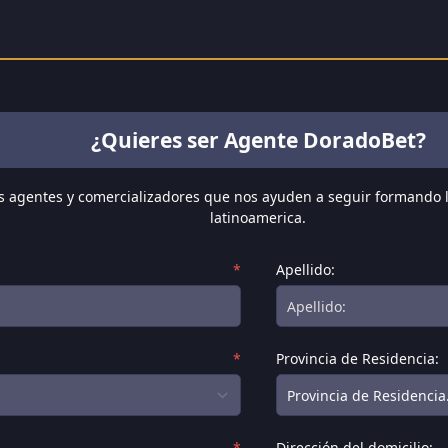
¿Quieres ser Agente DoradoBet?
 agentes y comercializadores que nos ayuden a seguir formando 
latinoamerica.
*
Apellido:
*
Provincia de Residencia:
*
Dirección del domicilio: