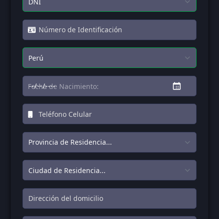
Fecha de Nacimiento: