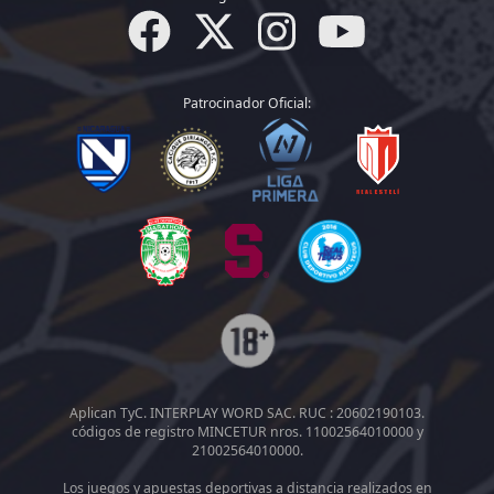
Patrocinador Oficial:
Aplican TyC. INTERPLAY WORD SAC. RUC : 20602190103.
códigos de registro MINCETUR nros. 11002564010000 y
21002564010000.
Los juegos y apuestas deportivas a distancia realizados en