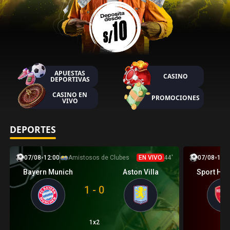
APUESTAS
CASINO
DEPORTIVAS
CASINO EN
PROMOCIONES
VIVO
DEPORTES