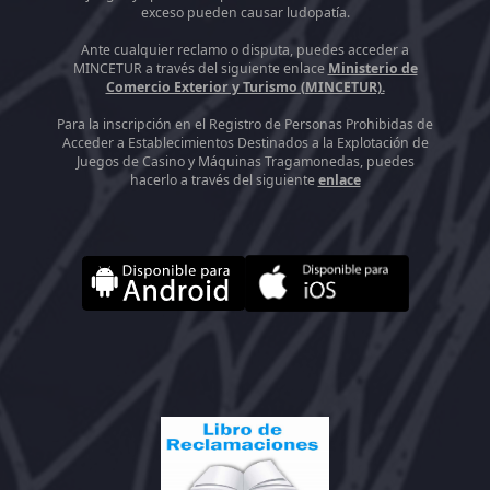
exceso pueden causar ludopatía.
Ante cualquier reclamo o disputa, puedes acceder a
MINCETUR a través del siguiente enlace
Ministerio de
Comercio Exterior y Turismo (MINCETUR).
Para la inscripción en el Registro de Personas Prohibidas de
Acceder a Establecimientos Destinados a la Explotación de
Juegos de Casino y Máquinas Tragamonedas, puedes
hacerlo a través del siguiente
enlace