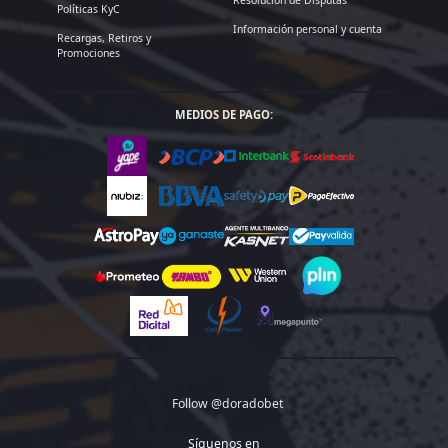
Políticas KyC
Información personal y cuenta
Recargas, Retiros y
Promociones
MEDIOS DE PAGO:
Follow @doradobet
Síguenos en