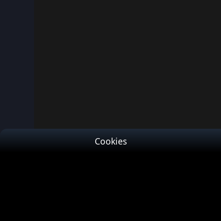
Cookies
Información General
Nues