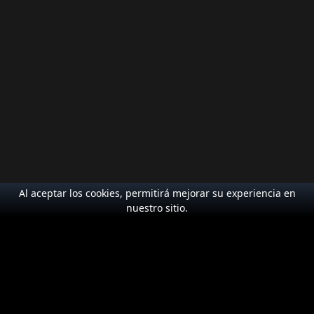
Al aceptar los cookies, permitirá mejorar su experiencia en
nuestro sitio.
tras Secciones
Seguridad & Privacidad