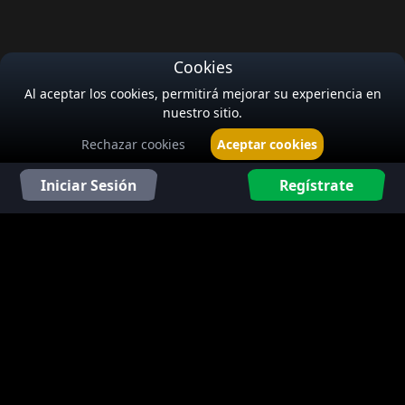
Cookies
Al aceptar los cookies, permitirá mejorar su experiencia en
nuestro sitio.
Rechazar cookies
Aceptar cookies
Iniciar Sesión
Regístrate
Información
Nuestras Secciones
General
Promociones
Reglas de apuestas
Apuestas en vivo
Depósitos
Casino
Retiros