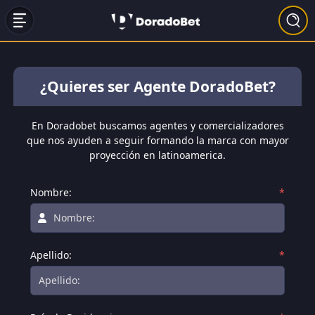
¿Quieres ser Agente DoradoBet?
En Doradobet buscamos agentes y comercializadores
que nos ayuden a seguir formando la marca con mayor
proyección en latinoamerica.
Nombre:
*
Apellido:
*