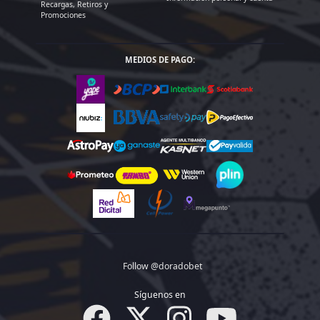
Recargas, Retiros y
Promociones
MEDIOS DE PAGO:
Follow @doradobet
Síguenos en