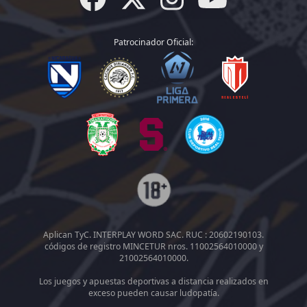
Patrocinador Oficial:
Aplican TyC. INTERPLAY WORD SAC. RUC : 20602190103.
códigos de registro MINCETUR nros. 11002564010000 y
21002564010000.
Los juegos y apuestas deportivas a distancia realizados en
exceso pueden causar ludopatía.