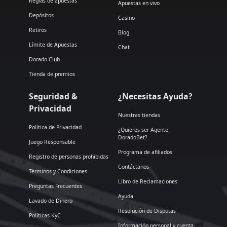
Reglas de apuestas
Apuestas en vivo
Depósitos
Casino
Retiros
Blog
Límite de Apuestas
Chat
Dorado Club
Tienda de premios
Seguridad &
¿Necesitas Ayuda?
Privacidad
Nuestras tiendas
Política de Privacidad
¿Quieres ser Agente
DoradoBet?
Juego Responsable
Programa de afiliados
Registro de personas prohibidas
Contáctanos
Términos y Condiciones
Libro de Reclamaciones
Preguntas Frecuentes
Ayuda
Lavado de Dinero
Resolución de Disputas
Políticas KyC
Información personal y cuenta