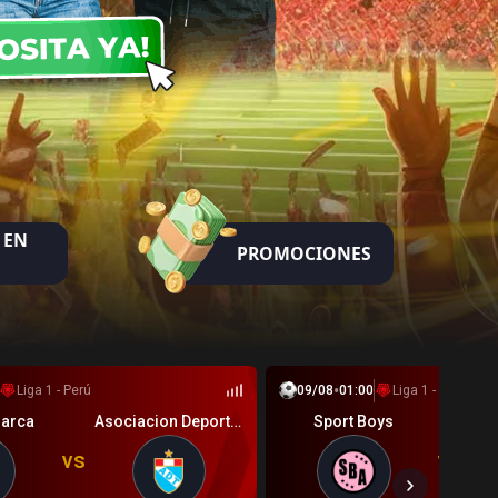
 EN
PROMOCIONES
O