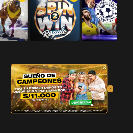
und Strea
Spin 2 Win Royal
Football Streak C
K
E
Hampions
 AHORA
JUGAR AHORA
JUGAR AHORA