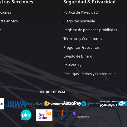
tras Secciones
Seguridad & Privacidad
ciones
Política de Privacidad
tas en vivo
Juego Responsable
o
Registro de personas prohibidas
Términos y Condiciones
Preguntas Frecuentes
Lavado de Dinero
Políticas KyC
Recargas, Retiros y Promociones
MEDIOS DE PAGO: