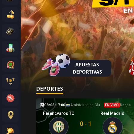
APUESTAS
DEPORTIVAS
DEPORTES