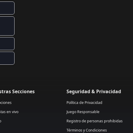
tras Secciones
Seguridad & Privacidad
ciones
Política de Privacidad
tas en vivo
Juego Responsable
o
Registro de personas prohibidas
Términos y Condiciones