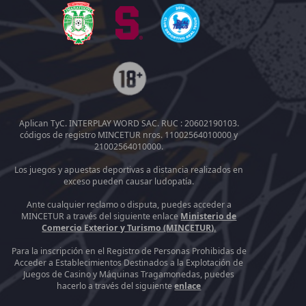
Aplican TyC. INTERPLAY WORD SAC. RUC : 20602190103.
códigos de registro MINCETUR nros. 11002564010000 y
21002564010000.
Los juegos y apuestas deportivas a distancia realizados en
exceso pueden causar ludopatía.
Ante cualquier reclamo o disputa, puedes acceder a
MINCETUR a través del siguiente enlace
Ministerio de
Comercio Exterior y Turismo (MINCETUR).
Para la inscripción en el Registro de Personas Prohibidas de
Acceder a Establecimientos Destinados a la Explotación de
Juegos de Casino y Máquinas Tragamonedas, puedes
hacerlo a través del siguiente
enlace