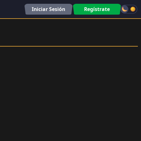
Iniciar Sesión
Regístrate