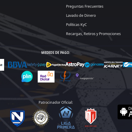
Preguntas Frecuentes
Lavado de Dinero
Políticas KyC
Recargas, Retiros y Promociones
MEDIOS DE PAGO:
Patrocinador Oficial: