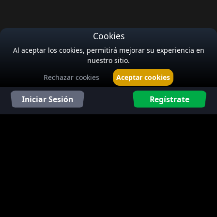
Cookies
Al aceptar los cookies, permitirá mejorar su experiencia en
nuestro sitio.
Rechazar cookies
Aceptar cookies
Iniciar Sesión
Regístrate
Información
Nuestras Secciones
General
Promociones
Reglas de apuestas
Apuestas en vivo
Depósitos
Casino
Retiros