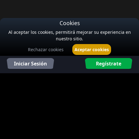
Cookies
Al aceptar los cookies, permitirá mejorar su experiencia en
nuestro sitio.
Rechazar cookies
Aceptar cookies
Iniciar Sesión
Regístrate
Información
Nuestras Secciones
General
Promociones
Reglas de apuestas
Apuestas en vivo
Depósitos
Casino
Retiros