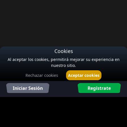
Cookies
Al aceptar los cookies, permitirá mejorar su experiencia en
nuestro sitio.
Rechazar cookies
Aceptar cookies
Iniciar Sesión
Regístrate
Información
Nuestras Secciones