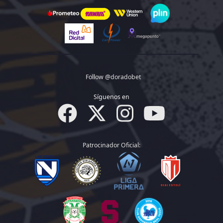
Follow @doradobet
Síguenos en
Patrocinador Oficial: