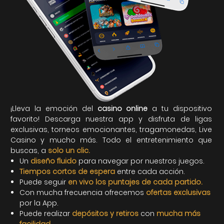
¡Lleva la emoción del
casino online
a tu
dispositivo
favorito! Descarga nuestra app
y
disfruta
de ligas
exclusivas, torneos emocionantes, tragamonedas, Live
Casino y mucho más. Todo el entretenimiento que
buscas, a
solo un clic.
Un
diseño fluido
para navegar por nuestros juegos.
Tiempos cortos de espera
entre cada acción.
Puede seguir
en vivo los puntajes de cada partido.
Con mucha frecuencia ofrecemos
ofertas exclusivas
por la App.
Puede realizar
depósitos y retiros
con
mucha más