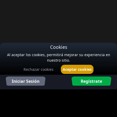
Cookies
Al aceptar los cookies, permitirá mejorar su experiencia en
nuestro sitio.
Rechazar cookies
Aceptar cookies
Iniciar Sesión
Regístrate
Información
Nuestras Secciones