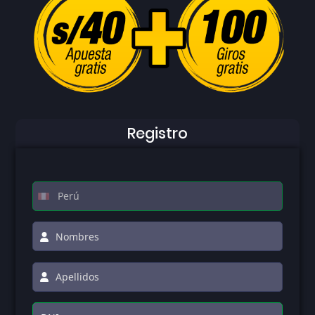
Registro