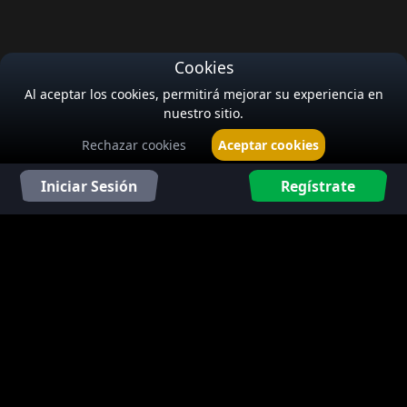
Cookies
Al aceptar los cookies, permitirá mejorar su experiencia en
nuestro sitio.
Rechazar cookies
Aceptar cookies
Iniciar Sesión
Regístrate
Información
Nuestras Secciones
General
Promociones
Reglas de apuestas
Apuestas en vivo
Depósitos
Casino
Retiros