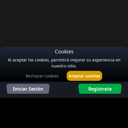
Cookies
Al aceptar los cookies, permitirá mejorar su experiencia en
nuestro sitio.
Rechazar cookies
Aceptar cookies
Iniciar Sesión
Regístrate
Información
Nuestras Secciones