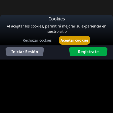
Cookies
Al aceptar los cookies, permitirá mejorar su experiencia en
nuestro sitio.
Rechazar cookies
Aceptar cookies
Iniciar Sesión
Regístrate
Información
Nuestras Secciones
General
Promociones
Reglas de apuestas
Apuestas en vivo
Depósitos
Casino
Retiros