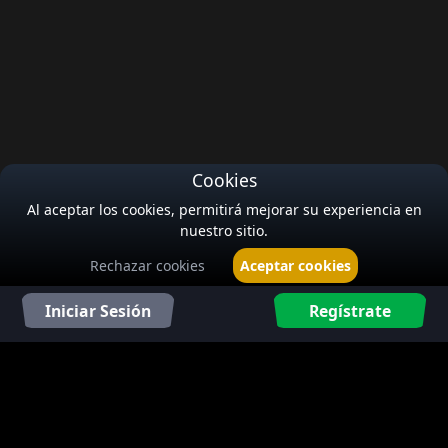
Cookies
Al aceptar los cookies, permitirá mejorar su experiencia en
nuestro sitio.
Rechazar cookies
Aceptar cookies
Iniciar Sesión
Regístrate
Información
Nuestras Secciones