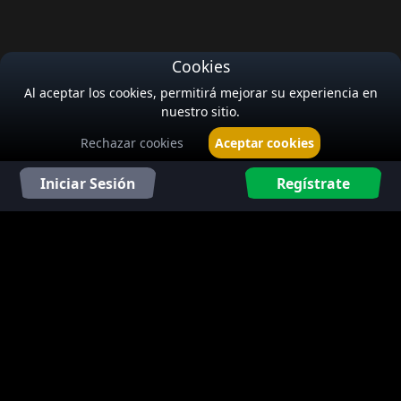
Cookies
Al aceptar los cookies, permitirá mejorar su experiencia en
nuestro sitio.
Rechazar cookies
Aceptar cookies
Iniciar Sesión
Regístrate
Información
Nuestras Secciones
General
Promociones
Reglas de apuestas
Apuestas en vivo
Depósitos
Casino
Retiros